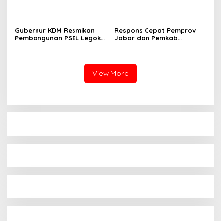
Provinsi Jabar Dorong
Targetkan Wajah Baru
Implementasi HAM di
Rampung Oktober 2026
Berbagai Sektor
Gubernur KDM Resmikan
Respons Cepat Pemprov
Pembangunan PSEL Legok
Jabar dan Pemkab
Nangka: Bukti Nyata Jabar
Sukabumi Tangani
Tangani Sampah
Kebakaran 51 Rumah di
Cisolok
View More