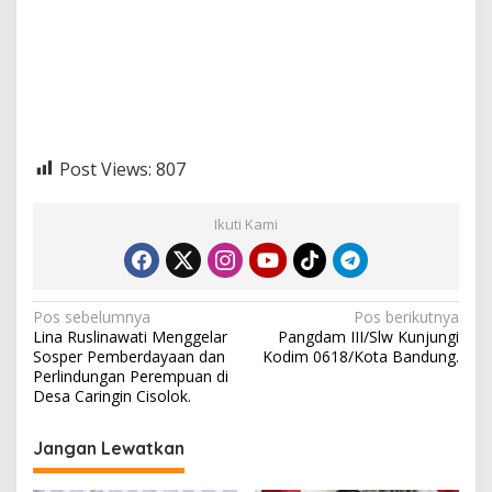
Post Views:
807
Ikuti Kami
N
Pos sebelumnya
Pos berikutnya
Lina Ruslinawati Menggelar
Pangdam III/Slw Kunjungi
a
Sosper Pemberdayaan dan
Kodim 0618/Kota Bandung.
v
Perlindungan Perempuan di
Desa Caringin Cisolok.
i
g
Jangan Lewatkan
a