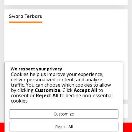
Generasi Muda Dapat Mengubah Potensi
Maritim
Swara Terbaru
We respect your privacy
Cookies help us improve your experience,
S
deliver personalized content, and analyze
K
traffic. You can choose which cookies to allow
N
by clicking
Customize
. Click
Accept All
to
consent or
Reject All
to decline non-essential
cookies.
Customize
Reject All