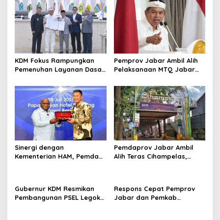
s
i
p
o
s
KDM Fokus Rampungkan
Pemprov Jabar Ambil Alih
Pemenuhan Layanan Dasar
Pelaksanaan MTQ Jabar
dan Konektivitas Wilayah
2026
pada 2027
Sinergi dengan
Pemdaprov Jabar Ambil
Kementerian HAM, Pemda
Alih Teras Cihampelas,
Provinsi Jabar Dorong
Targetkan Wajah Baru
Implementasi HAM di
Rampung Oktober 2026
Berbagai Sektor
Gubernur KDM Resmikan
Respons Cepat Pemprov
Pembangunan PSEL Legok
Jabar dan Pemkab
Nangka: Bukti Nyata Jabar
Sukabumi Tangani
Tangani Sampah
Kebakaran 51 Rumah di