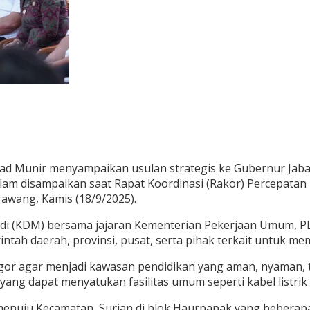
d Munir menyampaikan usulan strategis ke Gubernur Jaba
am disampaikan saat Rapat Koordinasi (Rakor) Percepatan
awang, Kamis (18/9/2025).
di (KDM) bersama jajaran Kementerian Pekerjaan Umum, PL
intah daerah, provinsi, pusat, serta pihak terkait untuk m
r agar menjadi kawasan pendidikan yang aman, nyaman, ter
g dapat menyatukan fasilitas umum seperti kabel listrik 
nuju Kecamatan Surian di blok Haurpapak yang beberapa k