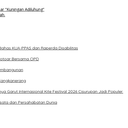
r “Kuningan Adiluhung”
ah.
Bahas KUA-PPAS dan Raperda Disabilitas
Trotoar Bersama OPD
 Pembangunan
Sangkanerang
 Garut Internasional Kite Festival 2026 Cisurupan Jadi Populer.
Wisata dan Persahabatan Dunia