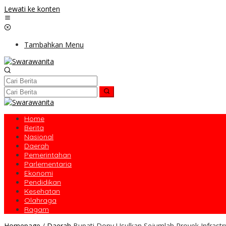
Lewati ke konten
Tambahkan Menu
Home
Berita
Nasional
Daerah
Pemerintahan
Parlementaria
Ekonomi
Pendidikan
Kesehatan
Olahraga
Ragam
Homepage
/
Daerah
Bupati Dony Usulkan Sejumlah Proyek Infrastr