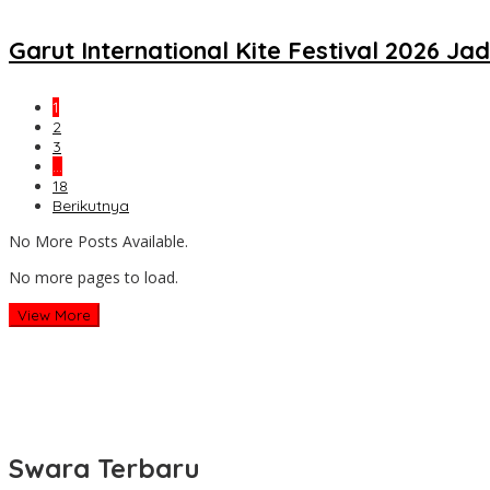
Garut International Kite Festival 2026 J
1
2
3
…
18
Berikutnya
No More Posts Available.
No more pages to load.
View More
Swara Terbaru