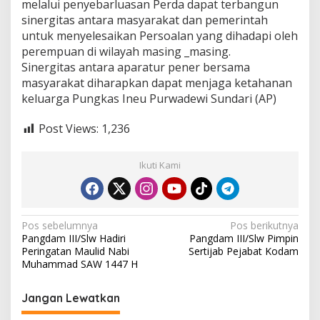
melalui penyebarluasan Perda dapat terbangun
sinergitas antara masyarakat dan pemerintah
untuk menyelesaikan Persoalan yang dihadapi oleh
perempuan di wilayah masing _masing.
Sinergitas antara aparatur pener bersama
masyarakat diharapkan dapat menjaga ketahanan
keluarga Pungkas Ineu Purwadewi Sundari (AP)
Post Views:
1,236
Ikuti Kami
N
Pos sebelumnya
Pos berikutnya
Pangdam III/Slw Hadiri
Pangdam III/Slw Pimpin
a
Peringatan Maulid Nabi
Sertijab Pejabat Kodam
v
Muhammad SAW 1447 H
i
Jangan Lewatkan
g