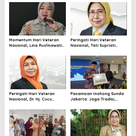
a
s
i
p
o
Momentum Hari Veteran
Peringati Hari Veteran
s
Nasional, Lina Ruslinawati
Nasional, Tati Supriati
Ajak Generasi Muda
Irwan Ajak Generasi Muda
Teladani Semangat Juang
Warisi Semangat
demi Ketahanan Bangsa
Patriotisme Pejuang
Peringati Hari Veteran
Pasamoan Inohong Sunda
Nasional, Dr. Hj. Cucu
Jakarta: Jaga Tradisi,
Sugiarti, S.IP., M.Pd. Ajak
Cetak Pemimpin Masa
Generasi Muda Bekasi
Depan
Warisi Semangat
Patriotisme