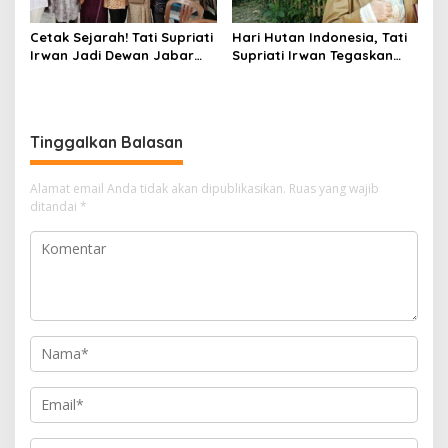
Cetak Sejarah! Tati Supriati
Hari Hutan Indonesia, Tati
Irwan Jadi Dewan Jabar
Supriati Irwan Tegaskan
Pertama yang Tembus
Pentingnya Penghijauan
Desa Wangunsari
Jabar.
Tinggalkan Balasan
Alamat email Anda tidak akan dipublikasikan.
Ruas yang wajib
ditandai
*