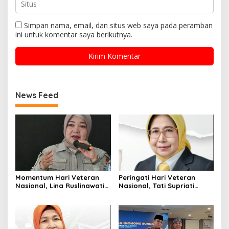
Simpan nama, email, dan situs web saya pada peramban
ini untuk komentar saya berikutnya.
News Feed
Momentum Hari Veteran
Peringati Hari Veteran
Nasional, Lina Ruslinawati
Nasional, Tati Supriati
Ajak Generasi Muda
Irwan Ajak Generasi Muda
Teladani Semangat Juang
Warisi Semangat
demi Ketahanan Bangsa
Patriotisme Pejuang