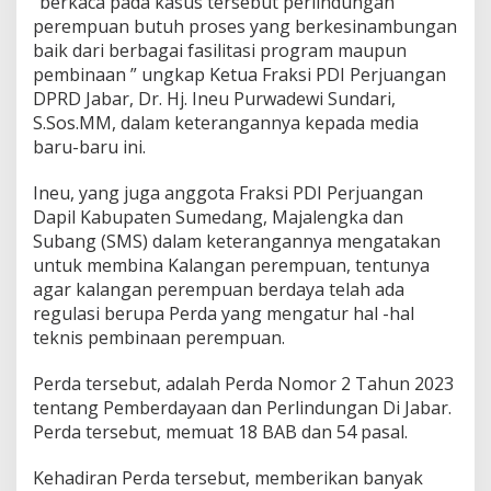
“berkaca pada kasus tersebut perlindungan
r
perempuan butuh proses yang berkesinambungan
e
baik dari berbagai fasilitasi program maupun
m
p
pembinaan ” ungkap Ketua Fraksi PDI Perjuangan
u
DPRD Jabar, Dr. Hj. Ineu Purwadewi Sundari,
a
S.Sos.MM, dalam keterangannya kepada media
n
baru-baru ini.
B
e
r
Ineu, yang juga anggota Fraksi PDI Perjuangan
s
Dapil Kabupaten Sumedang, Majalengka dan
i
Subang (SMS) dalam keterangannya mengatakan
n
untuk membina Kalangan perempuan, tentunya
a
agar kalangan perempuan berdaya telah ada
m
b
regulasi berupa Perda yang mengatur hal -hal
u
teknis pembinaan perempuan.
n
g
Perda tersebut, adalah Perda Nomor 2 Tahun 2023
a
tentang Pemberdayaan dan Perlindungan Di Jabar.
n
.
Perda tersebut, memuat 18 BAB dan 54 pasal.
Kehadiran Perda tersebut, memberikan banyak