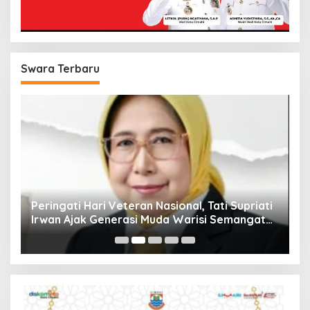
Swara Terbaru
Peringati Hari Veteran Nasional, Tati Supriati
P
Irwan Ajak Generasi Muda Warisi Semangat
Su
Patriotisme Pejuang
B