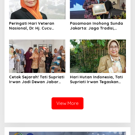
Peringati Hari Veteran
Pasamoan Inohong Sunda
Nasional, Dr. Hj. Cucu
Jakarta: Jaga Tradisi,
Sugiarti, S.IP., M.Pd. Ajak
Cetak Pemimpin Masa
Generasi Muda Bekasi
Depan
Warisi Semangat
Patriotisme
Cetak Sejarah! Tati Supriati
Hari Hutan Indonesia, Tati
Irwan Jadi Dewan Jabar
Supriati Irwan Tegaskan
Pertama yang Tembus
Pentingnya Penghijauan
Desa Wangunsari
Jabar.
View More