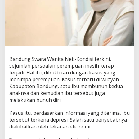
r
i
M
e
n
d
o
r
o
n
Bandung.Swara Wanita Net.-Kondisi terkini,
g
P
sejumlah persoalan perempuan masih kerap
e
terjadi. Hal itu, dibuktikan dengan kasus yang
r
menimpa perempuan. Kasus terbaru di wilayah
l
Kabupaten Bandung, satu ibu membunuh kedua
i
n
anaknya dan kemudian ibu tersebut juga
d
melakukan bunuh diri.
u
n
Kasus itu, berdasarkan informasi yang diterima, ibu
g
tersebut terkena depresi. Salah satu penyebabnya
a
n
diakibatkan oleh tekanan ekonomi.
P
e