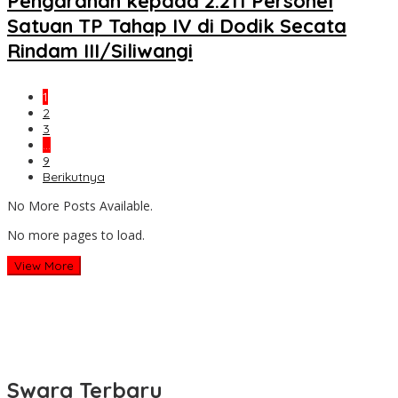
Pengarahan kepada 2.211 Personel
Satuan TP Tahap IV di Dodik Secata
Rindam III/Siliwangi
1
2
3
…
9
Berikutnya
No More Posts Available.
No more pages to load.
View More
Swara Terbaru