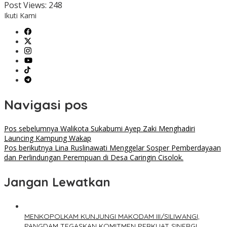
Post Views:
248
Ikuti Kami
Navigasi pos
Pos sebelumnya
Walikota Sukabumi Ayep Zaki Menghadiri
Launcing Kampung Wakap
Pos berikutnya
Lina Ruslinawati Menggelar Sosper Pemberdayaan
dan Perlindungan Perempuan di Desa Caringin Cisolok.
Jangan Lewatkan
MENKOPOLKAM KUNJUNGI MAKODAM III/SILIWANGI,
PANGDAM TEGASKAN KOMITMEN PERKUAT SINERGI