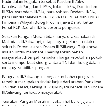
Hadir dalam kegiatan tersebut Kasdam III/Slw,
Kapoksahli Pangdam III/Slw, Irdam III/Slw, Danrindam
III/Slw, Asrendam III/Slw, para Asisten Kasdam III/Slw,
para Dan/Kabalakdam III/Slw, Pa LO TNI AL dan TNI AU,
Pimpinan Wilayah Bulog Provinsi Jawa Barat, Ketua
Persit KCK Daerah III/Slw beserta pengurus.
Gerakan Pangan Murah tidak hanya dilaksanakan di
Makodam III/Siliwangi, tetapi juga digelar serentak di
seluruh Korem jajaran Kodam III/Siliwangi. Tujuannya
adalah untuk membantu meringankan beban
masyarakat di tengah kenaikan harga kebutuhan pokok
serta memperkuat sinergi antara TNI dan Bulog dalam
menjaga stabilitas pangan.
Pangdam III/Siliwangi menegaskan bahwa program
tersebut merupakan tindak lanjut dari arahan Panglima
TNI dan Kasad, sekaligus wujud nyata kepedulian Kodam
III/Siliwangi terhadap masyarakat.
“Gerakan Pangan Murah ini bukan hal baru, jajaran