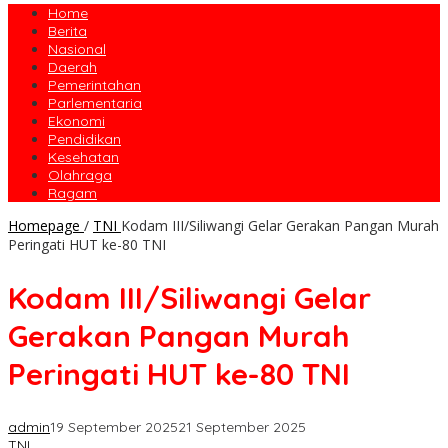
Home
Berita
Nasional
Daerah
Pemerintahan
Parlementaria
Ekonomi
Pendidikan
Kesehatan
Olahraga
Ragam
Homepage
/
TNI
Kodam III/Siliwangi Gelar Gerakan Pangan Murah
Peringati HUT ke-80 TNI
Kodam III/Siliwangi Gelar
Gerakan Pangan Murah
Peringati HUT ke-80 TNI
admin
19 September 2025
21 September 2025
TNI