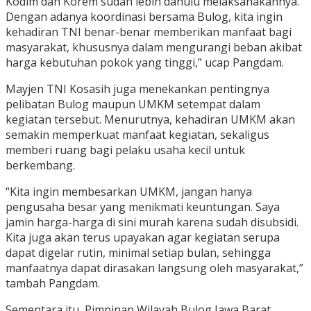
Kodim dan Korem sudah lebih dahulu melaksanakannya.
Dengan adanya koordinasi bersama Bulog, kita ingin
kehadiran TNI benar-benar memberikan manfaat bagi
masyarakat, khususnya dalam mengurangi beban akibat
harga kebutuhan pokok yang tinggi,” ucap Pangdam.
Mayjen TNI Kosasih juga menekankan pentingnya
pelibatan Bulog maupun UMKM setempat dalam
kegiatan tersebut. Menurutnya, kehadiran UMKM akan
semakin memperkuat manfaat kegiatan, sekaligus
memberi ruang bagi pelaku usaha kecil untuk
berkembang.
“Kita ingin membesarkan UMKM, jangan hanya
pengusaha besar yang menikmati keuntungan. Saya
jamin harga-harga di sini murah karena sudah disubsidi.
Kita juga akan terus upayakan agar kegiatan serupa
dapat digelar rutin, minimal setiap bulan, sehingga
manfaatnya dapat dirasakan langsung oleh masyarakat,”
tambah Pangdam.
Sementara itu, Pimpinan Wilayah Bulog Jawa Barat,