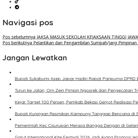
Navigasi pos
Pos sebelumnya
JAKSA MASUK SEKOLAH KEJAKSAAN TINGGI JA
Pos berikutnya
Pelantikan dan Pengambilan Sumpah/Janji Pimpinan
Jangan Lewatkan
Bupati Sukabumi Asep Japar Hadiri Rapat Paripurna DPRD 
Turun ke Jalan, Om Zein Pimpin Ngosrek dan Pengecatan 
Kejar Target 100 Persen, Pemkab Bekasi Genjot Realisasi
Bupati Kuningan Resmikan Kampung Tanggap Bencana di 
Pemerintah Kec.Cisurupan Merasa Bangga Dengan di Gelarnya
Garut International Kite Festival 2026 Jadi Ajang Promosi 