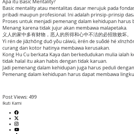
Apa itu Basic Mentality?
Basic mentality atau mentalitas dasar merujuk pada fonda
pribadi maupun profesional. Ini adalah prinsip-prinsip 
Proses untuk menjadi pemenang dalam kehidupan harus b
Menang karena tidak jujur akan membawa malapetaka.
义人的家中多有财物，恶人的所得和心中不洁的必招致败坏。
Yì rén de jiāzhōng duō yǒu cáiwù, èrén de suǒdé hé xīnzhō
curang dan kotor hatinya membawa kerusakan.
Kong Hu Cu berkata Kaya dan berkedudukan mulia ialah kein
tidak halal itu akan habis dengan tidak karuan.
Jadi pemenang dalam kehidupan juga harus peduli dengan l
Pemenang dalam kehidupan harus dapat membawa lingkun
Post Views:
499
Ikuti Kami