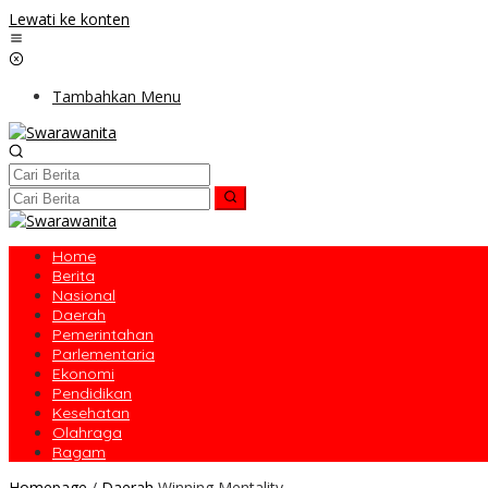
Lewati ke konten
Tambahkan Menu
Home
Berita
Nasional
Daerah
Pemerintahan
Parlementaria
Ekonomi
Pendidikan
Kesehatan
Olahraga
Ragam
Homepage
/
Daerah
Winning Mentality