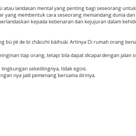
si atau landasan mental yang penting bagi seseorang untuk 
dasar yang membentuk cara seseorang memandang dunia dan 
erlandaskan kepada kebenaran dan kejujuran dalam kehid
ng bù jié de bì zhāozhì bàihuài. Artinya Di rumah orang be
ginan tiap orang, tetapi bila dapat dicapai dengan jalan s
ingkungan sekelilingnya, tidak egois.
gan nya jadi pemenang bersama dirinya.