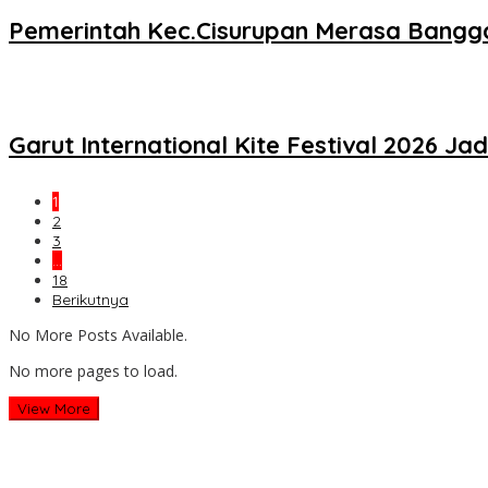
Pemerintah Kec.Cisurupan Merasa Bangga D
Garut International Kite Festival 2026 J
1
2
3
…
18
Berikutnya
No More Posts Available.
No more pages to load.
View More