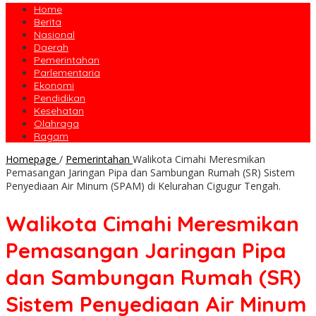
Home
Berita
Nasional
Daerah
Pemerintahan
Parlementaria
Ekonomi
Pendidikan
Kesehatan
Olahraga
Ragam
Homepage
/
Pemerintahan
Walikota Cimahi Meresmikan
Pemasangan Jaringan Pipa dan Sambungan Rumah (SR) Sistem
Penyediaan Air Minum (SPAM) di Kelurahan Cigugur Tengah.
Walikota Cimahi Meresmikan
Pemasangan Jaringan Pipa
dan Sambungan Rumah (SR)
Sistem Penyediaan Air Minum