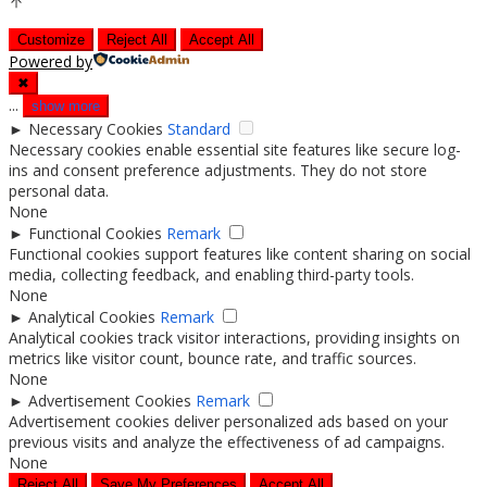
Customize
Reject All
Accept All
Powered by
✖
...
show more
►
Necessary Cookies
Standard
Necessary cookies enable essential site features like secure log-
ins and consent preference adjustments. They do not store
personal data.
None
►
Functional Cookies
Remark
Functional cookies support features like content sharing on social
media, collecting feedback, and enabling third-party tools.
None
►
Analytical Cookies
Remark
Analytical cookies track visitor interactions, providing insights on
metrics like visitor count, bounce rate, and traffic sources.
None
►
Advertisement Cookies
Remark
Advertisement cookies deliver personalized ads based on your
previous visits and analyze the effectiveness of ad campaigns.
None
Reject All
Save My Preferences
Accept All