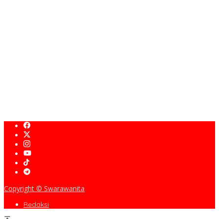
Tati Supriati Irwan Dorong RSH Cikole Lembang Jadi Barometer
Layanan Kesehatan Hewan Jabar
Kunker ke RSH Cikole Lembang, Komisi II DPRD Jabar Dorong
Penguatan Fasilitas Medis Hewan
Dukung Desa Nanggerang di Lomba Desa Barokah, Lina
Ruslinawati: Semoga Makin Mencrang!
Reuni Emas 50 Tahun angkatan 76 Alumni SMANDA Cirebon
Copyright © Swarawanita
Redaksi