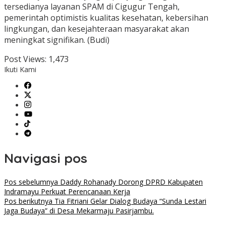
tersedianya layanan SPAM di Cigugur Tengah,
pemerintah optimistis kualitas kesehatan, kebersihan
lingkungan, dan kesejahteraan masyarakat akan
meningkat signifikan. (Budi)
Post Views:
1,473
Ikuti Kami
Navigasi pos
Pos sebelumnya
Daddy Rohanady Dorong DPRD Kabupaten
Indramayu Perkuat Perencanaan Kerja
Pos berikutnya
Tia Fitriani Gelar Dialog Budaya “Sunda Lestari
Jaga Budaya” di Desa Mekarmaju Pasirjambu.