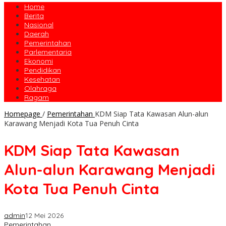
Home
Berita
Nasional
Daerah
Pemerintahan
Parlementaria
Ekonomi
Pendidikan
Kesehatan
Olahraga
Ragam
Homepage
/
Pemerintahan
KDM Siap Tata Kawasan Alun-alun
Karawang Menjadi Kota Tua Penuh Cinta
KDM Siap Tata Kawasan
Alun-alun Karawang Menjadi
Kota Tua Penuh Cinta
admin
12 Mei 2026
Pemerintahan