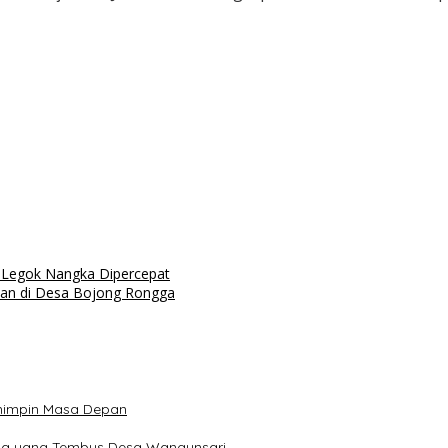
Legok Nangka Dipercepat
tan di Desa Bojong Rongga
emimpin Masa Depan
tama yang Tembus Desa Wangunsari