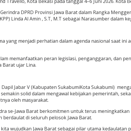
nd Travello, Kota Bekasi pada tanggal 4–6 Juni 2026. Kota B
i Gerindra DPRD Provinsi Jawa Barat dalam Rangka Mengge
PP) Linda Al Amin , S.T, M.T sebagai Narasumber dalam keg
ma yang menjadi perhatian dalam agenda nasional saat ini
t dalam memanfaatkan peran legislasi, penganggaran, dan
Barat ujar Lina.
dari Dapil Jabar V (Kabupaten SukabumiKota Sukabumi) meng
at semakin solid dalam mengawal kebijakan pemerintah, sek
tnya oleh masyarakat.
erindra se-Jawa Barat berkomitmen untuk terus meningkatk
berdaulat di seluruh pelosok Jawa Barat.
kita wujudkan Jawa Barat sebagai pilar utama kedaulatan p