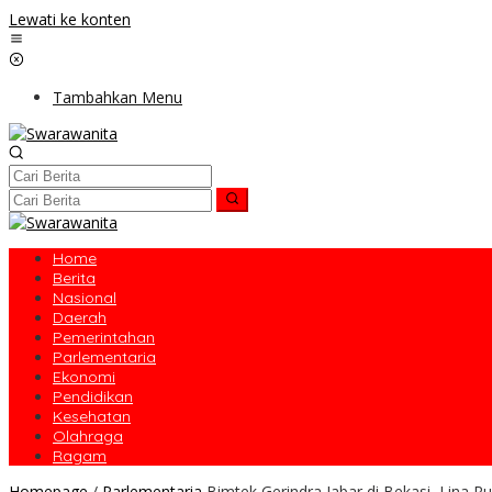
Lewati ke konten
Tambahkan Menu
Home
Berita
Nasional
Daerah
Pemerintahan
Parlementaria
Ekonomi
Pendidikan
Kesehatan
Olahraga
Ragam
Homepage
/
Parlementaria
Bimtek Gerindra Jabar di Bekasi, Lina 