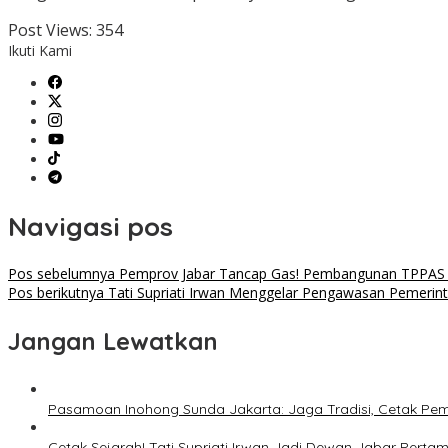
Post Views:
354
Ikuti Kami
Navigasi pos
Pos sebelumnya
Pemprov Jabar Tancap Gas! Pembangunan TPPAS 
Pos berikutnya
Tati Supriati Irwan Menggelar Pengawasan Pemerin
Jangan Lewatkan
Pasamoan Inohong Sunda Jakarta: Jaga Tradisi, Cetak P
Cetak Sejarah! Tati Supriati Irwan Jadi Dewan Jabar Per