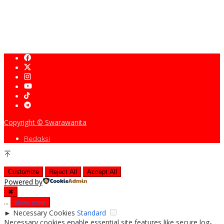
KDM Ajak LPM Ikut Andil dalam Percepatan Pembangunan Desa
dan Kelurahan di Jawa Barat
KDM: Insan Akademik Harus Membumi dan Buat Dampak Nyata
Copyright © Swarawanita
Redaksi
Customize
Reject All
Accept All
Powered by
✖
...
show more
►
Necessary Cookies
Standard
Necessary cookies enable essential site features like secure log-