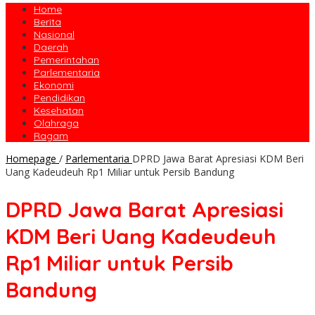
Home
Berita
Nasional
Daerah
Pemerintahan
Parlementaria
Ekonomi
Pendidikan
Kesehatan
Olahraga
Ragam
Homepage
/
Parlementaria
DPRD Jawa Barat Apresiasi KDM Beri
Uang Kadeudeuh Rp1 Miliar untuk Persib Bandung
DPRD Jawa Barat Apresiasi
KDM Beri Uang Kadeudeuh
Rp1 Miliar untuk Persib
Bandung