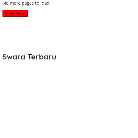
No more pages to load.
View More
Swara Terbaru
DPRD dan Gubernur Jawa Barat Menyepakati Rancangan KUA-
PPAS APBD Tahun Anggaran 2027
Tati Supriati Irwan Dorong RSH Cikole Lembang Jadi Barometer
Layanan Kesehatan Hewan Jabar
Kunker ke RSH Cikole Lembang, Komisi II DPRD Jabar Dorong
Penguatan Fasilitas Medis Hewan
Dukung Desa Nanggerang di Lomba Desa Barokah, Lina
Ruslinawati: Semoga Makin Mencrang!