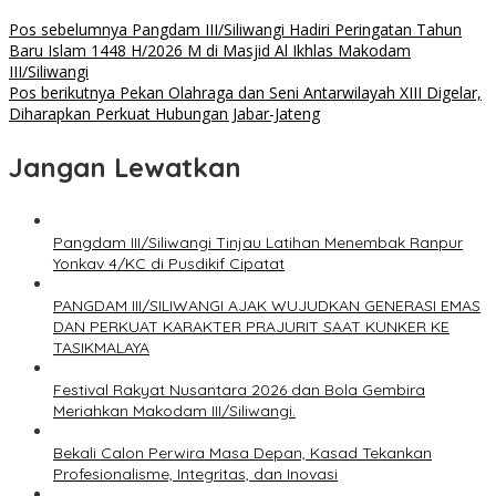
Pos sebelumnya
Pangdam III/Siliwangi Hadiri Peringatan Tahun
Baru Islam 1448 H/2026 M di Masjid Al Ikhlas Makodam
III/Siliwangi
Pos berikutnya
Pekan Olahraga dan Seni Antarwilayah XIII Digelar,
Diharapkan Perkuat Hubungan Jabar-Jateng
Jangan Lewatkan
Pangdam III/Siliwangi Tinjau Latihan Menembak Ranpur
Yonkav 4/KC di Pusdikif Cipatat
PANGDAM III/SILIWANGI AJAK WUJUDKAN GENERASI EMAS
DAN PERKUAT KARAKTER PRAJURIT SAAT KUNKER KE
TASIKMALAYA
Festival Rakyat Nusantara 2026 dan Bola Gembira
Meriahkan Makodam III/Siliwangi.
Bekali Calon Perwira Masa Depan, Kasad Tekankan
Profesionalisme, Integritas, dan Inovasi