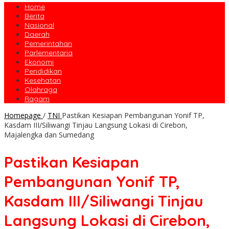
Home
Berita
Nasional
Daerah
Pemerintahan
Parlementaria
Ekonomi
Pendidikan
Kesehatan
Olahraga
Ragam
Homepage
/
TNI
Pastikan Kesiapan Pembangunan Yonif TP,
Kasdam III/Siliwangi Tinjau Langsung Lokasi di Cirebon,
Majalengka dan Sumedang
Pastikan Kesiapan
Pembangunan Yonif TP,
Kasdam III/Siliwangi Tinjau
Langsung Lokasi di Cirebon,