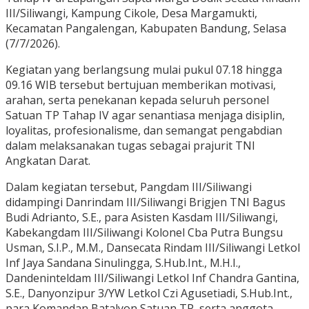
III/Siliwangi, Kampung Cikole, Desa Margamukti,
Kecamatan Pangalengan, Kabupaten Bandung, Selasa
(7/7/2026).
Kegiatan yang berlangsung mulai pukul 07.18 hingga
09.16 WIB tersebut bertujuan memberikan motivasi,
arahan, serta penekanan kepada seluruh personel
Satuan TP Tahap IV agar senantiasa menjaga disiplin,
loyalitas, profesionalisme, dan semangat pengabdian
dalam melaksanakan tugas sebagai prajurit TNI
Angkatan Darat.
Dalam kegiatan tersebut, Pangdam III/Siliwangi
didampingi Danrindam III/Siliwangi Brigjen TNI Bagus
Budi Adrianto, S.E., para Asisten Kasdam III/Siliwangi,
Kabekangdam III/Siliwangi Kolonel Cba Putra Bungsu
Usman, S.I.P., M.M., Dansecata Rindam III/Siliwangi Letkol
Inf Jaya Sandana Sinulingga, S.Hub.Int., M.H.I.,
Dandeninteldam III/Siliwangi Letkol Inf Chandra Gantina,
S.E., Danyonzipur 3/YW Letkol Czi Agusetiadi, S.Hub.Int.,
para Komandan Batalyon Satuan TP, serta anggota