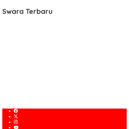
Swara Terbaru
Memperkuat Kerja Sama Asia-Pasifik untuk Ketahanan Air dan
Iklim
Generasi Muda Dapat Mengubah Potensi Maritim
SIARAN PERS Percepat Transformasi Digital, Kemenperin Perkuat
Ekosistem Startup Nasional
Bupati Sukabumi Asep Japar Hadiri Rapat Paripurna DPRD
Bahas KUA-PPAS dan Raperda Disabilitas
KDM Fokus Rampungkan Pemenuhan Layanan Dasar dan
Konektivitas Wilayah pada 2027