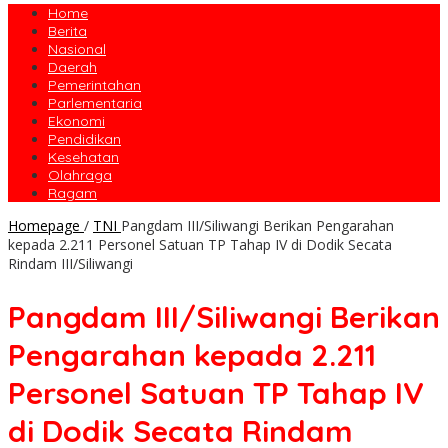
Home
Berita
Nasional
Daerah
Pemerintahan
Parlementaria
Ekonomi
Pendidikan
Kesehatan
Olahraga
Ragam
Homepage
/
TNI
Pangdam III/Siliwangi Berikan Pengarahan
kepada 2.211 Personel Satuan TP Tahap IV di Dodik Secata
Rindam III/Siliwangi
Pangdam III/Siliwangi Berikan
Pengarahan kepada 2.211
Personel Satuan TP Tahap IV
di Dodik Secata Rindam