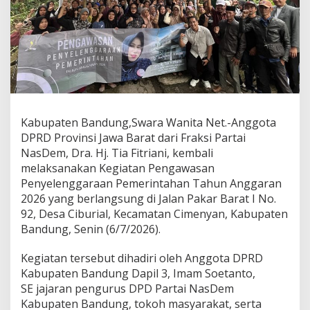
a
r
P
e
n
g
a
w
a
s
Kabupaten Bandung,Swara Wanita Net.-Anggota
a
DPRD Provinsi Jawa Barat dari Fraksi Partai
n
NasDem, Dra. Hj. Tia Fitriani, kembali
P
melaksanakan Kegiatan Pengawasan
e
m
Penyelenggaraan Pemerintahan Tahun Anggaran
e
2026 yang berlangsung di Jalan Pakar Barat I No.
r
92, Desa Ciburial, Kecamatan Cimenyan, Kabupaten
i
Bandung, Senin (6/7/2026).
n
t
a
Kegiatan tersebut dihadiri oleh Anggota DPRD
h
Kabupaten Bandung Dapil 3, Imam Soetanto,
a
SE jajaran pengurus DPD Partai NasDem
n
Kabupaten Bandung, tokoh masyarakat, serta
d