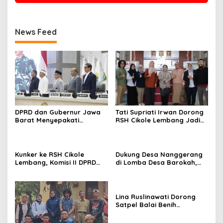
News Feed
DPRD dan Gubernur Jawa
Tati Supriati Irwan Dorong
Barat Menyepakati
RSH Cikole Lembang Jadi
Rancangan KUA-PPAS APBD
Barometer Layanan
Tahun Anggaran 2027
Kesehatan Hewan Jabar
Kunker ke RSH Cikole
Dukung Desa Nanggerang
Lembang, Komisi II DPRD
di Lomba Desa Barokah,
Jabar Dorong Penguatan
Lina Ruslinawati: Semoga
Fasilitas Medis Hewan
Makin Mencrang!
Lina Ruslinawati Dorong
Satpel Balai Benih
Hortikultura KBB Jadi
Pusat Inovasi Pertanian