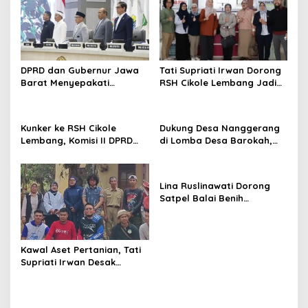
i
p
o
s
DPRD dan Gubernur Jawa
Tati Supriati Irwan Dorong
Barat Menyepakati
RSH Cikole Lembang Jadi
Rancangan KUA-PPAS APBD
Barometer Layanan
Tahun Anggaran 2027
Kesehatan Hewan Jabar
Kunker ke RSH Cikole
Dukung Desa Nanggerang
Lembang, Komisi II DPRD
di Lomba Desa Barokah,
Jabar Dorong Penguatan
Lina Ruslinawati: Semoga
Fasilitas Medis Hewan
Makin Mencrang!
Lina Ruslinawati Dorong
Satpel Balai Benih
Hortikultura KBB Jadi
Pusat Inovasi Pertanian
Nasional
Kawal Aset Pertanian, Tati
Supriati Irwan Desak
Optimalisasi Satpel Balai
Benih Hortikultura KBB