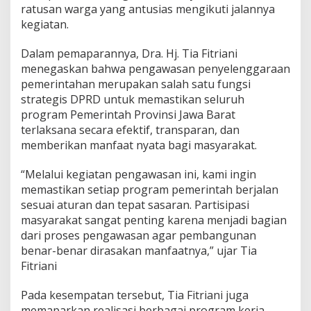
i
ratusan warga yang antusias mengikuti jalannya
D
kegiatan.
e
s
Dalam pemaparannya, Dra. Hj. Tia Fitriani
a
menegaskan bahwa pengawasan penyelenggaraan
C
i
pemerintahan merupakan salah satu fungsi
b
strategis DPRD untuk memastikan seluruh
u
program Pemerintah Provinsi Jawa Barat
r
terlaksana secara efektif, transparan, dan
i
memberikan manfaat nyata bagi masyarakat.
a
l
“Melalui kegiatan pengawasan ini, kami ingin
memastikan setiap program pemerintah berjalan
sesuai aturan dan tepat sasaran. Partisipasi
masyarakat sangat penting karena menjadi bagian
dari proses pengawasan agar pembangunan
benar-benar dirasakan manfaatnya,” ujar Tia
Fitriani
Pada kesempatan tersebut, Tia Fitriani juga
memaparkan realisasi berbagai program kerja