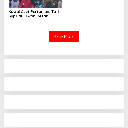
Nasional
Kawal Aset Pertanian, Tati
Supriati Irwan Desak
Optimalisasi Satpel Balai
Benih Hortikultura KBB
View More