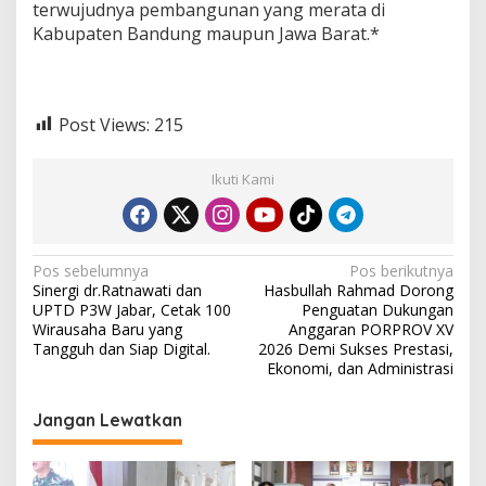
terwujudnya pembangunan yang merata di
Kabupaten Bandung maupun Jawa Barat.*
Post Views:
215
Ikuti Kami
N
Pos sebelumnya
Pos berikutnya
Sinergi dr.Ratnawati dan
Hasbullah Rahmad Dorong
a
UPTD P3W Jabar, Cetak 100
Penguatan Dukungan
v
Wirausaha Baru yang
Anggaran PORPROV XV
Tangguh dan Siap Digital.
2026 Demi Sukses Prestasi,
i
Ekonomi, dan Administrasi
g
Jangan Lewatkan
a
s