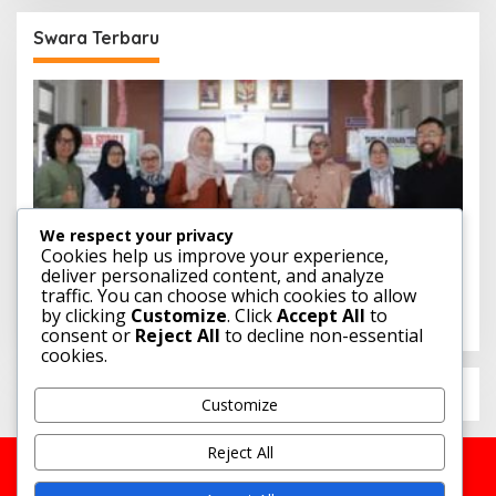
K
D
Swara Terbaru
M
We respect your privacy
Cookies help us improve your experience,
ti
Tati Supriati Irwan Dorong RSH Cikole
deliver personalized content, and analyze
n
Lembang Jadi Barometer Layanan Kesehatan
traffic. You can choose which cookies to allow
Hewan Jabar
by clicking
Customize
. Click
Accept All
to
consent or
Reject All
to decline non-essential
cookies.
Customize
Reject All