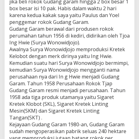
jika beli rokok Gudang garam hingga 2 box besar 1
box besar isi 10 pak. Habis dalam waktu 2 hari
karena kedua kakak saya yaitu Paulus dan Yoel
penggemar rokok Gudang Garam.
Gudang Garam berawal dari produsen rokok
perumahan tahun 1956 di kediri, didirikan oleh Tjoa
Ing Hwie (Surya Wonowidjojo).
Awalnya Surya Wonowidjojo memproduksi Kretek
Kelobot dengan merk dirinya yaitu Ing Hwie.
Kemudian suatu hari Surya Wonowidjojo bermimpi,
kemudian Surya Wonowidjojo mengganti nama
perusahaan nya dari In g Hwie menjadi Gudang
Garam. Tahun 1958 Perusahaan Rokok Tjap
Gudang Garam resmi menjadi perusahaan. Tahun
1958 ada tiga produk utamanya yaitu Sigaret
Kretek Klobot (SKL), Sigaret Kretek Linting
Mesin(SKM) dan Sigaret Kretek Linting
Tangan(SKT) .
Kejayaan Gudang Garam 1980-an, Gudang Garam
sudah mengoperasikan pabrik seluas 240 hektare
yang memproduksi jutaan batang rokok per