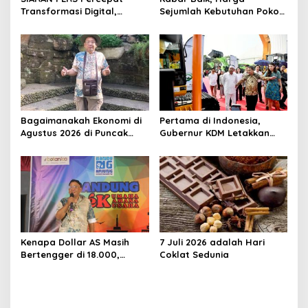
s
Transformasi Digital,
Sejumlah Kebutuhan Pokok
Kemenperin Perkuat
Turun, Jabar Alami Deflasi
Ekosistem Startup Nasional
0,05 Persen
Bagaimanakah Ekonomi di
Pertama di Indonesia,
Agustus 2026 di Puncak
Gubernur KDM Letakkan
Musim Kemarau
Batu Pertama Pabrik Alat
Berat Elektrik di Karawang
Kenapa Dollar AS Masih
7 Juli 2026 adalah Hari
Bertengger di 18.000,
Coklat Sedunia
Kenapa Pajak yang
dikejar?