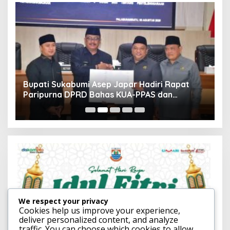
,
Bupati Sukabumi Asep Japar Hadiri Rapat
K
Paripurna DPRD Bahas KUA-PPAS dan
D
Raperda Disabilitas
We respect your privacy
Cookies help us improve your experience,
deliver personalized content, and analyze
traffic. You can choose which cookies to allow