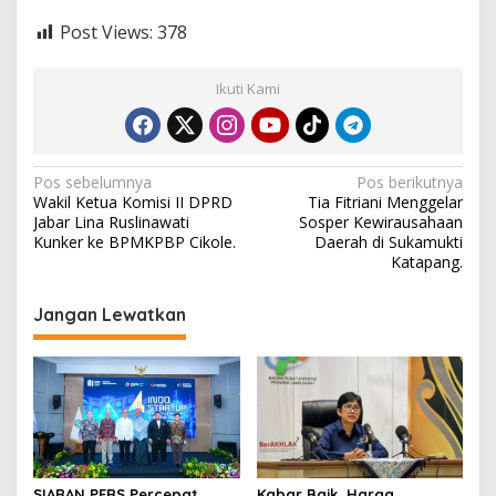
Post Views:
378
Ikuti Kami
N
Pos sebelumnya
Pos berikutnya
Wakil Ketua Komisi II DPRD
Tia Fitriani Menggelar
a
Jabar Lina Ruslinawati
Sosper Kewirausahaan
v
Kunker ke BPMKPBP Cikole.
Daerah di Sukamukti
Katapang.
i
g
Jangan Lewatkan
a
s
i
p
o
SIARAN PERS Percepat
Kabar Baik, Harga