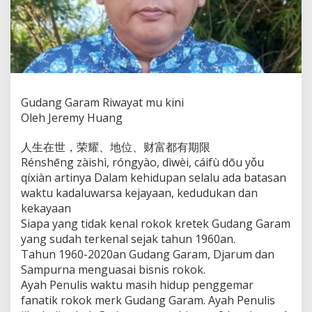
m
u
k
i
n
i
Gudang Garam Riwayat mu kini
Oleh Jeremy Huang
人生在世，荣耀、地位、财富都有期限
Rénshēng zàishì, róngyào, dìwèi, cáifù dōu yǒu
qíxiàn artinya Dalam kehidupan selalu ada batasan
waktu kadaluwarsa kejayaan, kedudukan dan
kekayaan
Siapa yang tidak kenal rokok kretek Gudang Garam
yang sudah terkenal sejak tahun 1960an.
Tahun 1960-2020an Gudang Garam, Djarum dan
Sampurna menguasai bisnis rokok.
Ayah Penulis waktu masih hidup penggemar
fanatik rokok merk Gudang Garam. Ayah Penulis