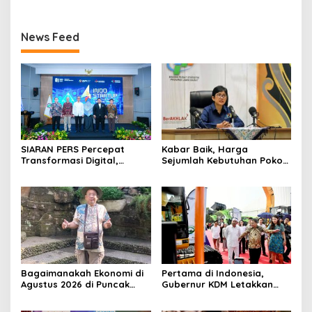
News Feed
SIARAN PERS Percepat
Kabar Baik, Harga
Transformasi Digital,
Sejumlah Kebutuhan Pokok
Kemenperin Perkuat
Turun, Jabar Alami Deflasi
Ekosistem Startup Nasional
0,05 Persen
Bagaimanakah Ekonomi di
Pertama di Indonesia,
Agustus 2026 di Puncak
Gubernur KDM Letakkan
Musim Kemarau
Batu Pertama Pabrik Alat
Berat Elektrik di Karawang