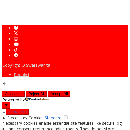
Pemprov Jabar Kawal Pelaksanaan Program 3 Juta Rumah
Agar Sejahterakan Rakyat
Copyright © Swarawanita
Redaksi
Customize
Reject All
Accept All
Powered by
✖
...
show more
►
Necessary Cookies
Standard
Necessary cookies enable essential site features like secure log-
ins and consent preference adjustments. They do not store