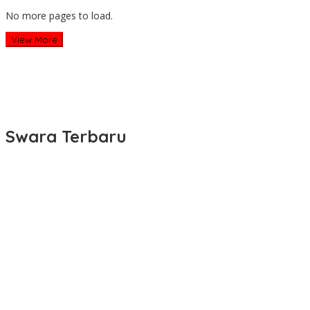
No more pages to load.
View More
Swara Terbaru
KDM Ajak LPM Ikut Andil dalam Percepatan Pembangunan Desa
dan Kelurahan di Jawa Barat
KDM: Insan Akademik Harus Membumi dan Buat Dampak Nyata
Sinergi Pemerintah, TNI, Polri, dan Masyarakat Jadi Kunci
Ciptakan Kondisi Aman dan Kondusif
KDM dan Kapolda Jabar Musnahkan Barang Bukti Kejahatan,
Termasuk Knalpot Brong dan Tramadol