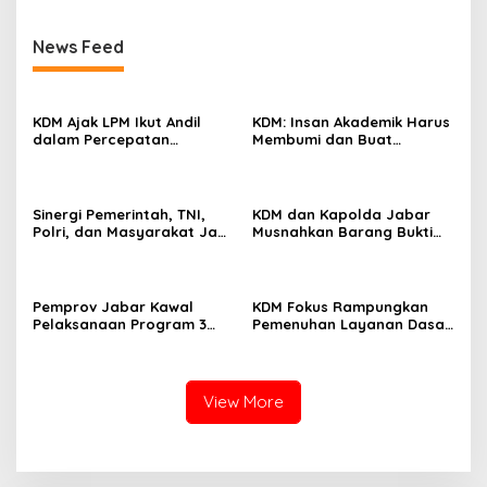
News Feed
KDM Ajak LPM Ikut Andil
KDM: Insan Akademik Harus
dalam Percepatan
Membumi dan Buat
Pembangunan Desa dan
Dampak Nyata
Kelurahan di Jawa Barat
Sinergi Pemerintah, TNI,
KDM dan Kapolda Jabar
Polri, dan Masyarakat Jadi
Musnahkan Barang Bukti
Kunci Ciptakan Kondisi
Kejahatan, Termasuk
Aman dan Kondusif
Knalpot Brong dan
Tramadol
Pemprov Jabar Kawal
KDM Fokus Rampungkan
Pelaksanaan Program 3
Pemenuhan Layanan Dasar
Juta Rumah Agar
dan Konektivitas Wilayah
Sejahterakan Rakyat
pada 2027
View More