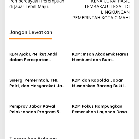
Pemberdayaan Perempuan
KENA CUKAI HASIL
v
di Jabar Lebih Maju.
TEMBAKAU ILEGAL DI
LINGKUNGAN
i
PEMERINTAH KOTA CIMAHI
g
Jangan Lewatkan
a
s
i
KDM Ajak LPM Ikut Andil
KDM: Insan Akademik Harus
p
dalam Percepatan
Membumi dan Buat
Pembangunan Desa dan
Dampak Nyata
o
Kelurahan di Jawa Barat
s
Sinergi Pemerintah, TNI,
KDM dan Kapolda Jabar
Polri, dan Masyarakat Jadi
Musnahkan Barang Bukti
Kunci Ciptakan Kondisi
Kejahatan, Termasuk
Aman dan Kondusif
Knalpot Brong dan
Tramadol
Pemprov Jabar Kawal
KDM Fokus Rampungkan
Pelaksanaan Program 3
Pemenuhan Layanan Dasar
Juta Rumah Agar
dan Konektivitas Wilayah
Sejahterakan Rakyat
pada 2027
Tinggalkan Balasan