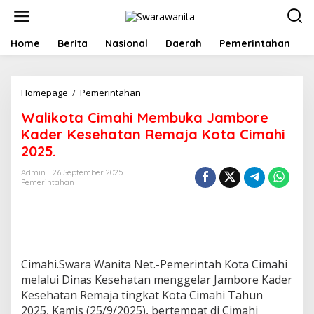
L
e
w
a
Home
Berita
Nasional
Daerah
Pemerintahan
P
t
i
k
Homepage
/
Pemerintahan
W
e
a
k
Walikota Cimahi Membuka Jambore
l
o
i
n
Kader Kesehatan Remaja Kota Cimahi
k
t
2025.
o
e
t
n
Admin
26 September 2025
a
Pemerintahan
C
i
m
a
h
i
Cimahi.Swara Wanita Net.-Pemerintah Kota Cimahi
M
melalui Dinas Kesehatan menggelar Jambore Kader
e
Kesehatan Remaja tingkat Kota Cimahi Tahun
m
b
2025, Kamis (25/9/2025), bertempat di Cimahi