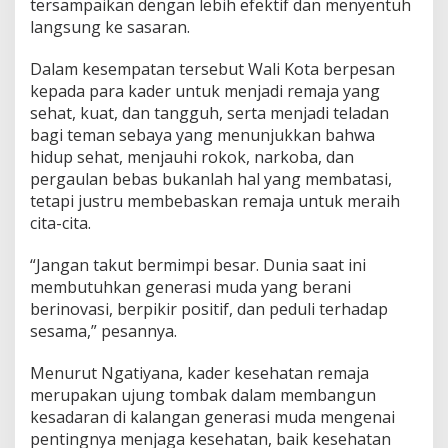
tersampaikan dengan lebih efektif dan menyentuh
e
langsung ke sasaran.
m
a
j
Dalam kesempatan tersebut Wali Kota berpesan
a
kepada para kader untuk menjadi remaja yang
K
sehat, kuat, dan tangguh, serta menjadi teladan
o
bagi teman sebaya yang menunjukkan bahwa
t
a
hidup sehat, menjauhi rokok, narkoba, dan
C
pergaulan bebas bukanlah hal yang membatasi,
i
tetapi justru membebaskan remaja untuk meraih
m
cita-cita.
a
h
i
“Jangan takut bermimpi besar. Dunia saat ini
2
membutuhkan generasi muda yang berani
0
berinovasi, berpikir positif, dan peduli terhadap
2
sesama,” pesannya.
5
.
Menurut Ngatiyana, kader kesehatan remaja
merupakan ujung tombak dalam membangun
kesadaran di kalangan generasi muda mengenai
pentingnya menjaga kesehatan, baik kesehatan