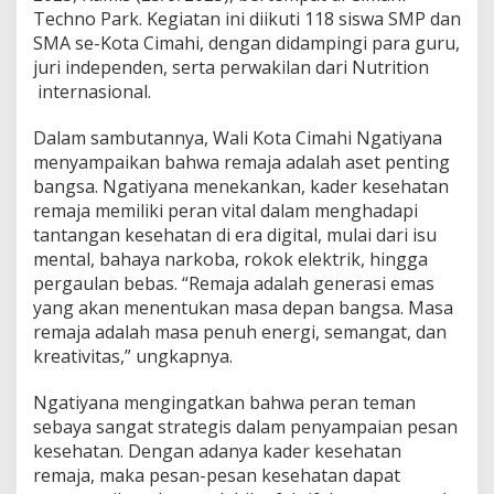
u
Techno Park. Kegiatan ini diikuti 118 siswa SMP dan
k
SMA se-Kota Cimahi, dengan didampingi para guru,
a
juri independen, serta perwakilan dari Nutrition
J
a
internasional.
m
b
Dalam sambutannya, Wali Kota Cimahi Ngatiyana
o
menyampaikan bahwa remaja adalah aset penting
r
bangsa. Ngatiyana menekankan, kader kesehatan
e
K
remaja memiliki peran vital dalam menghadapi
a
tantangan kesehatan di era digital, mulai dari isu
d
mental, bahaya narkoba, rokok elektrik, hingga
e
pergaulan bebas. “Remaja adalah generasi emas
r
yang akan menentukan masa depan bangsa. Masa
K
e
remaja adalah masa penuh energi, semangat, dan
s
kreativitas,” ungkapnya.
e
h
Ngatiyana mengingatkan bahwa peran teman
a
sebaya sangat strategis dalam penyampaian pesan
t
a
kesehatan. Dengan adanya kader kesehatan
n
remaja, maka pesan-pesan kesehatan dapat
R