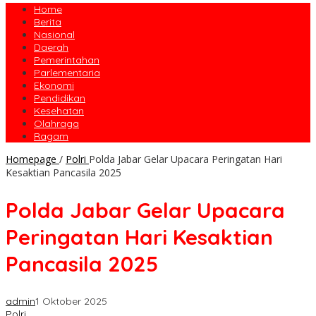
Home
Berita
Nasional
Daerah
Pemerintahan
Parlementaria
Ekonomi
Pendidikan
Kesehatan
Olahraga
Ragam
Homepage
/
Polri
Polda Jabar Gelar Upacara Peringatan Hari
Kesaktian Pancasila 2025
Polda Jabar Gelar Upacara
Peringatan Hari Kesaktian
Pancasila 2025
admin
1 Oktober 2025
Polri