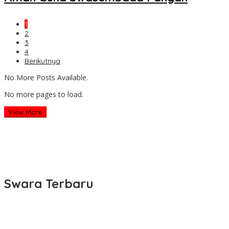
1
2
3
4
Berikutnya
No More Posts Available.
No more pages to load.
View More
Swara Terbaru
SIARAN PERS Percepat Transformasi Digital, Kemenperin Perkuat
Ekosistem Startup Nasional