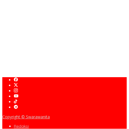
Bupati Sukabumi Asep Japar Hadiri Rapat Paripurna DPRD
Bahas KUA-PPAS dan Raperda Disabilitas
KDM Fokus Rampungkan Pemenuhan Layanan Dasar dan
Konektivitas Wilayah pada 2027
Turun ke Jalan, Om Zein Pimpin Ngosrek dan Pengecatan
Trotoar Bersama OPD
Kejar Target 100 Persen, Pemkab Bekasi Genjot Realisasi
Pembangunan
Copyright © Swarawanita
Redaksi