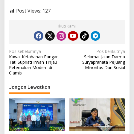
Post Views:
127
Ikuti Kami
N
Pos sebelumnya
Pos berikutnya
Kawal Ketahanan Pangan,
Selamat Jalan Darma
a
Tati Supriati Irwan Tinjau
Suryapranata Pejuang
v
Peternakan Modern di
Minoritas Dan Sosial
Ciamis
i
g
Jangan Lewatkan
a
s
i
p
o