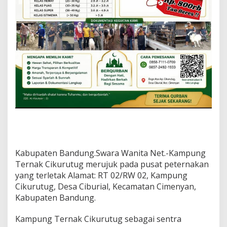
r
i
a
l
A
j
a
,
T
e
r
j
a
m
i
n
K
Kabupaten Bandung.Swara Wanita Net.-Kampung
e
Ternak Cikurutug merujuk pada pusat peternakan
s
yang terletak Alamat: RT 02/RW 02, Kampung
e
Cikurutug, Desa Ciburial, Kecamatan Cimenyan,
h
Kabupaten Bandung.
a
t
a
Kampung Ternak Cikurutug sebagai sentra
n