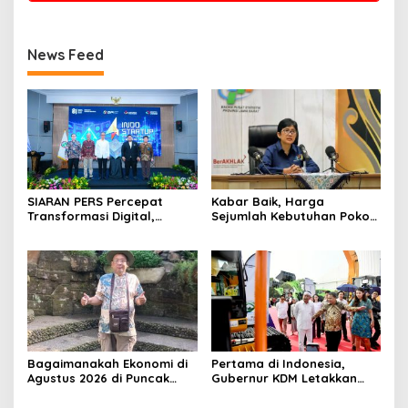
News Feed
SIARAN PERS Percepat
Kabar Baik, Harga
Transformasi Digital,
Sejumlah Kebutuhan Pokok
Kemenperin Perkuat
Turun, Jabar Alami Deflasi
Ekosistem Startup Nasional
0,05 Persen
Bagaimanakah Ekonomi di
Pertama di Indonesia,
Agustus 2026 di Puncak
Gubernur KDM Letakkan
Musim Kemarau
Batu Pertama Pabrik Alat
Berat Elektrik di Karawang