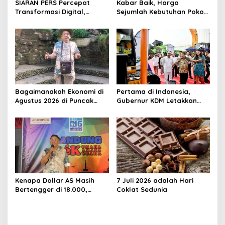
s
SIARAN PERS Percepat
Kabar Baik, Harga
Transformasi Digital,
Sejumlah Kebutuhan Pokok
Kemenperin Perkuat
Turun, Jabar Alami Deflasi
Ekosistem Startup Nasional
0,05 Persen
Bagaimanakah Ekonomi di
Pertama di Indonesia,
Agustus 2026 di Puncak
Gubernur KDM Letakkan
Musim Kemarau
Batu Pertama Pabrik Alat
Berat Elektrik di Karawang
Kenapa Dollar AS Masih
7 Juli 2026 adalah Hari
Bertengger di 18.000,
Coklat Sedunia
Kenapa Pajak yang
dikejar?