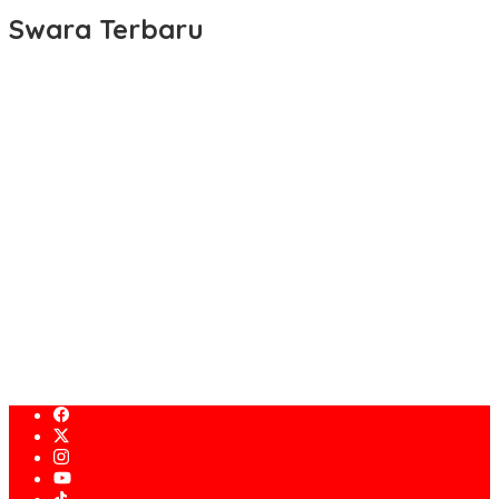
Swara Terbaru
KDM Ajak LPM Ikut Andil dalam Percepatan Pembangunan Desa
dan Kelurahan di Jawa Barat
KDM: Insan Akademik Harus Membumi dan Buat Dampak Nyata
Sinergi Pemerintah, TNI, Polri, dan Masyarakat Jadi Kunci
Ciptakan Kondisi Aman dan Kondusif
KDM dan Kapolda Jabar Musnahkan Barang Bukti Kejahatan,
Termasuk Knalpot Brong dan Tramadol
Pemprov Jabar Kawal Pelaksanaan Program 3 Juta Rumah
Agar Sejahterakan Rakyat