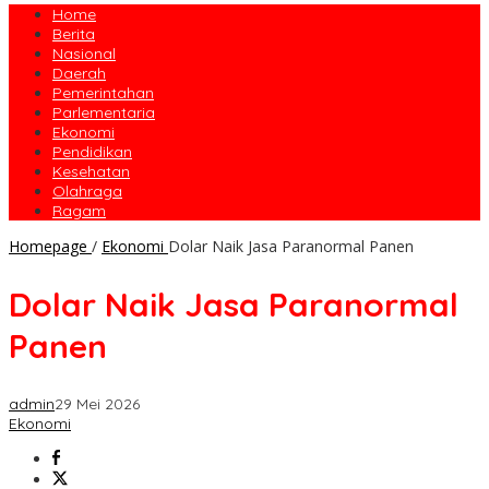
Home
Berita
Nasional
Daerah
Pemerintahan
Parlementaria
Ekonomi
Pendidikan
Kesehatan
Olahraga
Ragam
Homepage
/
Ekonomi
Dolar Naik Jasa Paranormal Panen
Dolar Naik Jasa Paranormal
Panen
admin
29 Mei 2026
Ekonomi