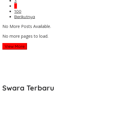
3
…
100
Berikutnya
No More Posts Available.
No more pages to load.
View More
Swara Terbaru
Pemprov Jabar Kawal Pelaksanaan Program 3 Juta Rumah
Agar Sejahterakan Rakyat
MENKOPOLKAM KUNJUNGI MAKODAM III/SILIWANGI, PANGDAM
TEGASKAN KOMITMEN PERKUAT SINERGI MENJAGA STABILITAS