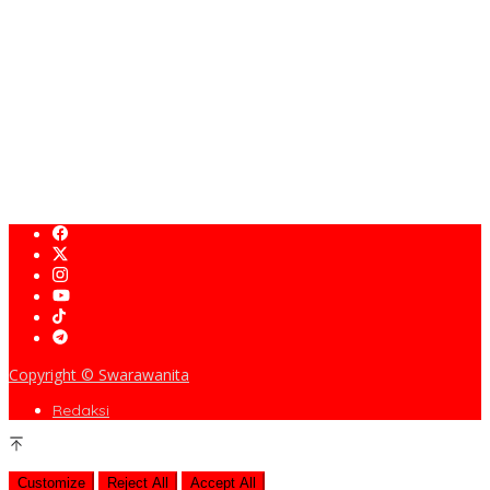
NASIONAL
Memperkuat Kerja Sama Asia-Pasifik untuk Ketahanan Air dan
Iklim
Generasi Muda Dapat Mengubah Potensi Maritim
SIARAN PERS Percepat Transformasi Digital, Kemenperin Perkuat
Ekosistem Startup Nasional
Copyright © Swarawanita
Redaksi
Customize
Reject All
Accept All