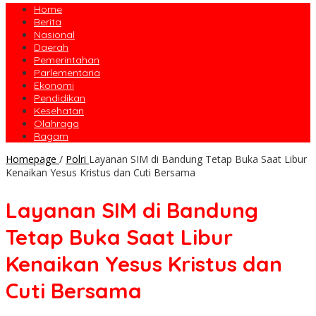
Home
Berita
Nasional
Daerah
Pemerintahan
Parlementaria
Ekonomi
Pendidikan
Kesehatan
Olahraga
Ragam
Homepage
/
Polri
Layanan SIM di Bandung Tetap Buka Saat Libur
Kenaikan Yesus Kristus dan Cuti Bersama
Layanan SIM di Bandung
Tetap Buka Saat Libur
Kenaikan Yesus Kristus dan
Cuti Bersama