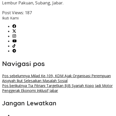
Lembur Pakuan, Subang, Jabar.
Post Views:
187
Ikuti Kami
Navigasi pos
Pos sebelumnya
Milad Ke-109, KDM Ajak Organisasi Perempuan
Aisyiyah Ikut Selesaikan Masalah Sosial
Pos berikutnya
Tia Fitriani Targetkan BJB Syariah Kopo Jadi Motor
Penggerak Ekonomi Inklusif Jabar
Jangan Lewatkan