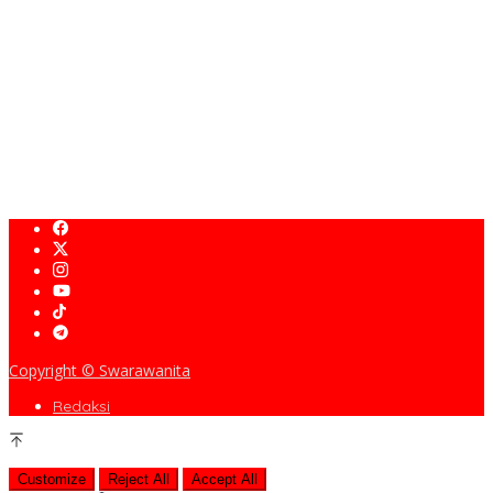
DPRD dan Gubernur Jawa Barat Menyepakati Rancangan KUA-
PPAS APBD Tahun Anggaran 2027
Tati Supriati Irwan Dorong RSH Cikole Lembang Jadi Barometer
Layanan Kesehatan Hewan Jabar
Kunker ke RSH Cikole Lembang, Komisi II DPRD Jabar Dorong
Penguatan Fasilitas Medis Hewan
Copyright © Swarawanita
Redaksi
Customize
Reject All
Accept All