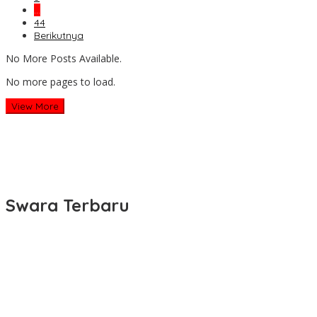
…
44
Berikutnya
No More Posts Available.
No more pages to load.
View More
Swara Terbaru
Dukung Ketahanan Pangan, Tati Supriati Irwan Tinjau Lab Kimia
Agro Lembang
Kawal Keamanan Pangan Unggulan, Lina Ruslinawati Tinjau
Kesiapan Layanan Laboratorium Kimia Agro di KBB